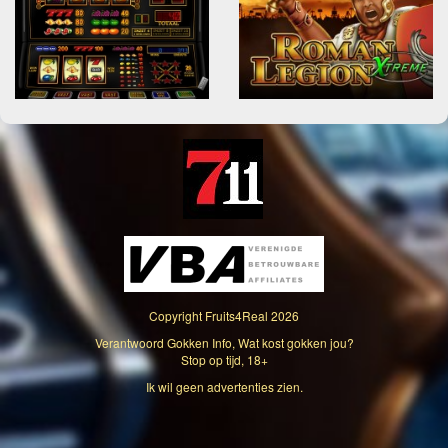
Copyright
Fruits4Real
2026
Verantwoord Gokken Info, Wat kost gokken jou?
Stop op tijd, 18+
Ik wil geen advertenties zien.