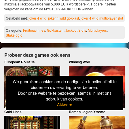
maximale jackpotwaarde van 5.000 EUR wordt bereikt. Hogere inzetten
vergroten de kans om de MYSTERY JACKPOT te winnen.
Gelabeld met:
joker 4 wild
,
joker 4 wild gokkast
,
joker 4 wild multiplayer slot
Categorie:
Fruitmachines
,
Gokkasten
,
Jackpot Slots
,
Multiplayers
,
Stakelogic
Probeer deze games ook eens
European Roulette
Winning Wolf
We gebruiken cookies om de nodige site functionaliteit te
bieden en uw ervaring te verbeteren.
Door onze website te bezoeken, stemt u in met ons
gebruik van cookies.
Akkoord
Gold Lines
Roman Legion Xtreme​