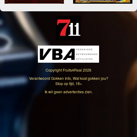
Copyright
Fruits4Real
2026
Verantwoord Gokken Info, Wat kost gokken jou?
Stop op tijd, 18+
Ik wil geen advertenties zien.