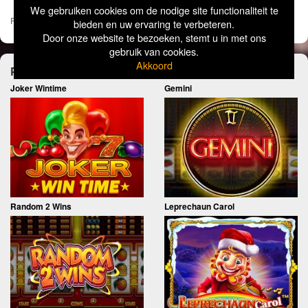
We gebruiken cookies om de nodige site functionaliteit te
Pages:
1
2
3
»
bieden en uw ervaring te verbeteren.
Door onze website te bezoeken, stemt u in met ons
gebruik van cookies.
Akkoord
Probeer deze games ook eens
Joker Wintime
Gemini
Random 2 Wins
Leprechaun Carol