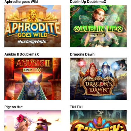
Aphrodite goes Wild
Dublin Up DoublemaX
Anubis II DoublemaX
Dragons Dawn
Pigeon Hut
Tiki Tiki