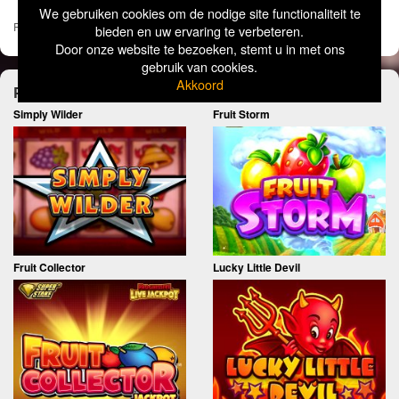
We gebruiken cookies om de nodige site functionaliteit te
Pages:
1
2
3
4
»
bieden en uw ervaring te verbeteren.
Door onze website te bezoeken, stemt u in met ons
gebruik van cookies.
Akkoord
Probeer deze games ook eens
Simply Wilder
Fruit Storm
Fruit Collector
Lucky Little Devil