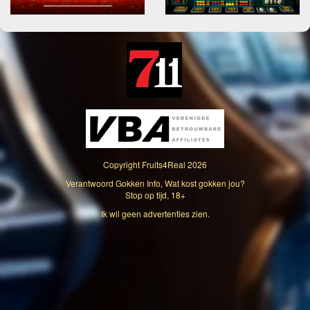
Copyright
Fruits4Real
2026
Verantwoord Gokken Info, Wat kost gokken jou?
Stop op tijd, 18+
Ik wil geen advertenties zien.