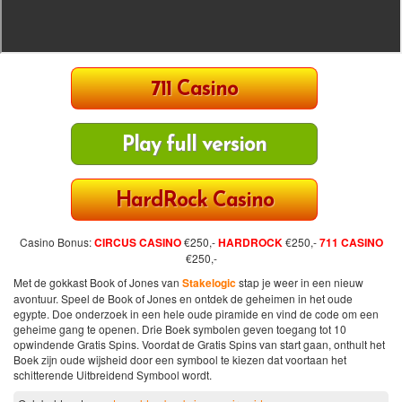
Bonus tot €250
Play full version
Bonus tot €250
Casino Bonus:
CIRCUS CASINO
€250,-
HARDROCK
€250,-
711 CASINO
€250,-
Met de gokkast Book of Jones van
Stakelogic
stap je weer in een nieuw
avontuur. Speel de Book of Jones en ontdek de geheimen in het oude
egypte. Doe onderzoek in een hele oude piramide en vind de code om een
geheime gang te openen. Drie Boek symbolen geven toegang tot 10
opwindende Gratis Spins. Voordat de Gratis Spins van start gaan, onthult het
Boek zijn oude wijsheid door een symbool te kiezen dat voortaan het
schitterende Uitbreidend Symbool wordt.