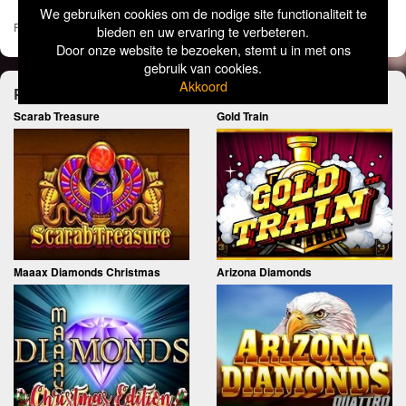
We gebruiken cookies om de nodige site functionaliteit te
Pages:
1
2
3
»
bieden en uw ervaring te verbeteren.
Door onze website te bezoeken, stemt u in met ons
gebruik van cookies.
Akkoord
Probeer deze games ook eens
Scarab Treasure
Gold Train
Maaax Diamonds Christmas
Arizona Diamonds