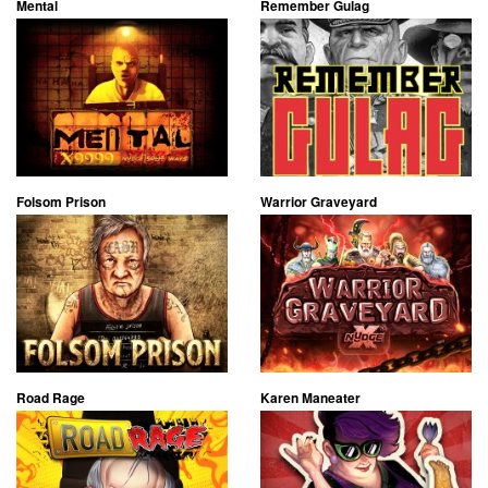
Mental
Remember Gulag
Folsom Prison
Warrior Graveyard
Road Rage
Karen Maneater