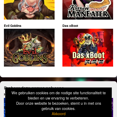
Evil Goblins
Das xBoot
Probeer deze games ook eens
We gebruiken cookies om de nodige site functionaliteit te
Hot81
Mega Shark
bieden en uw ervaring te verbeteren.
Door onze website te bezoeken, stemt u in met ons
gebruik van cookies.
Akkoord