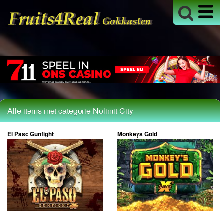
Alle items met categorie Nolimit City
El Paso Gunfight
Monkeys Gold