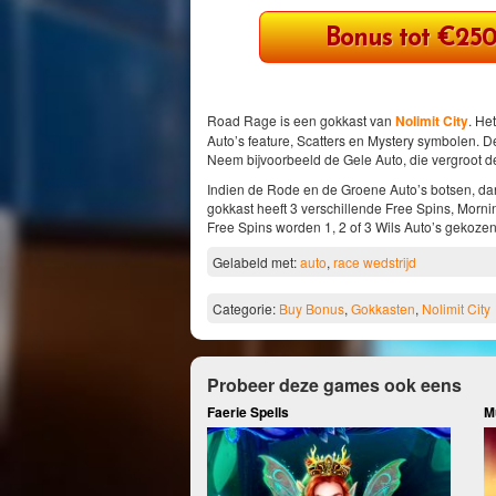
Bonus tot €25
Road Rage is een gokkast van
Nolimit City
. He
Auto’s feature, Scatters en Mystery symbolen. D
Neem bijvoorbeeld de Gele Auto, die vergroot de
Indien de Rode en de Groene Auto’s botsen, da
gokkast heeft 3 verschillende Free Spins, Morn
Free Spins worden 1, 2 of 3 Wils Auto’s gekozen
Gelabeld met:
auto
,
race wedstrijd
Categorie:
Buy Bonus
,
Gokkasten
,
Nolimit City
Probeer deze games ook eens
Faerie Spells
Mu