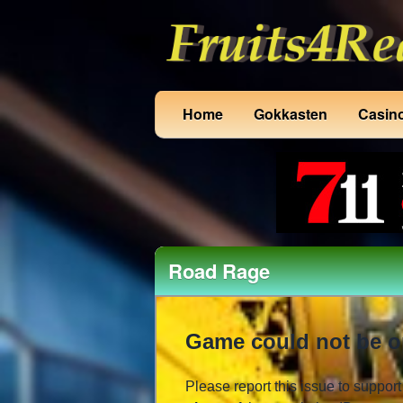
Home
Gokkasten
Casin
Road Rage