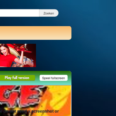
Speel fullscreen
Play full version