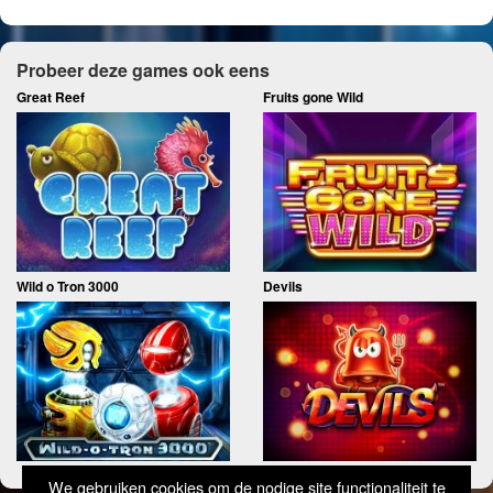
Probeer deze games ook eens
Great Reef
Fruits gone Wild
Wild o Tron 3000
Devils
We gebruiken cookies om de nodige site functionaliteit te