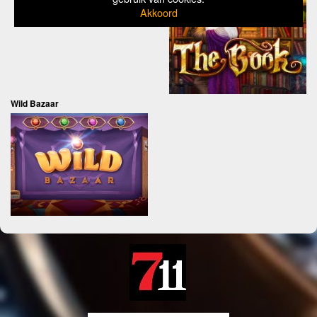
Akkoord
Wild Bazaar