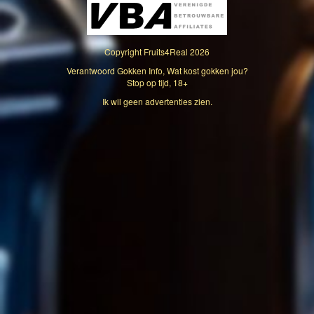
Copyright
Fruits4Real
2026
Verantwoord Gokken Info, Wat kost gokken jou?
Stop op tijd, 18+
Ik wil geen advertenties zien.