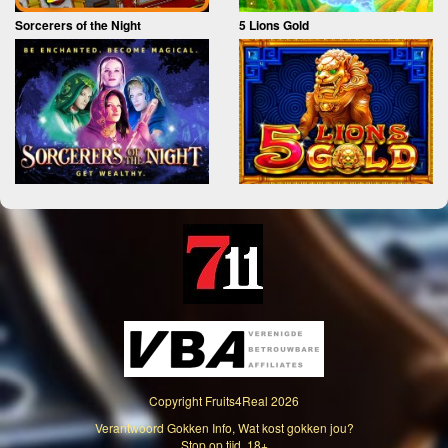
Sorcerers of the Night
5 Lions Gold
Copyright
Fruits4Real
2026
Verantwoord Gokken Info, Wat kost gokken jou?
Stop op tijd, 18+