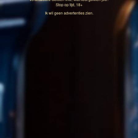
Stop op tijd, 18+
Ik wil geen advertenties zien.