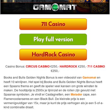
711 Casino
Play full version
HardRock Casino
Casino Bonus:
CIRCUS CASINO
€250,-
HARDROCK
€250,-
711 CASINO
€250,-
Books and Bulls Golden Nights Bonus is een videoslot van
Gamomat
en
heeft 10 winlijnen. Het spel bij Books and Bulls Golden Nights Bonus heeft
een Spaans thema en geeft de speler veel kansen om grote winsten te
maken. De hoofdprijs is 2500x je lijninzet en de rollen zijn gevuld met
Spaanse symbolen. Je vindt er Castagnetten, een
Matador
cape, een
Flamencodanseres en een Black Bull. De kleinste prijs is een
vermenigvuldiger van 15x, maar je kunt de prijs verhogen als je een 5-of-a-
kind combinatie draait.