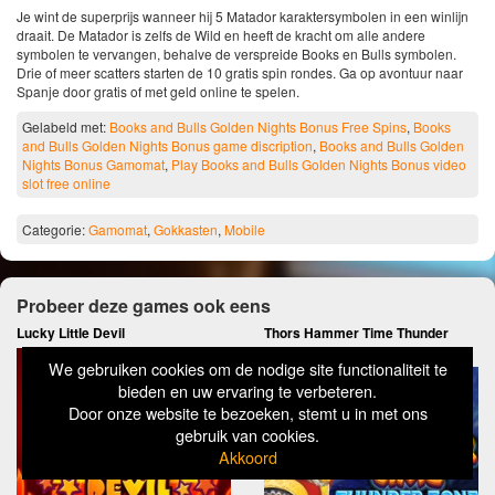
Je wint de superprijs wanneer hij 5 Matador karaktersymbolen in een winlijn
draait. De Matador is zelfs de Wild en heeft de kracht om alle andere
symbolen te vervangen, behalve de verspreide Books en Bulls symbolen.
Drie of meer scatters starten de 10 gratis spin rondes. Ga op avontuur naar
Spanje door gratis of met geld online te spelen.
Gelabeld met:
Books and Bulls Golden Nights Bonus Free Spins
,
Books
and Bulls Golden Nights Bonus game discription
,
Books and Bulls Golden
Nights Bonus Gamomat
,
Play Books and Bulls Golden Nights Bonus video
slot free online
Categorie:
Gamomat
,
Gokkasten
,
Mobile
Probeer deze games ook eens
Lucky Little Devil
Thors Hammer Time Thunder
Zone
We gebruiken cookies om de nodige site functionaliteit te
bieden en uw ervaring te verbeteren.
Door onze website te bezoeken, stemt u in met ons
gebruik van cookies.
Akkoord