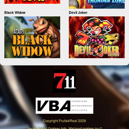
Black Widow
Devil Joker
Copyright
Fruits4Real
2026
Verantwoord Gokken Info, Wat kost gokken jou?