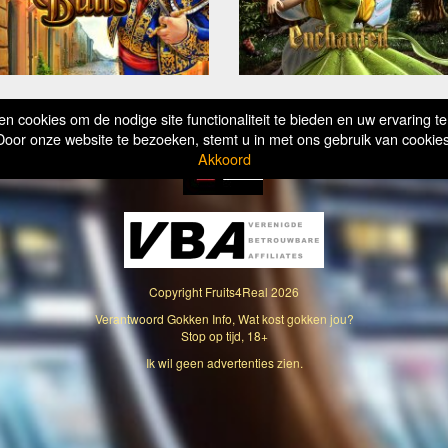
n cookies om de nodige site functionaliteit te bieden en uw ervaring te
Door onze website te bezoeken, stemt u in met ons gebruik van cookies
Akkoord
Copyright
Fruits4Real
2026
Verantwoord Gokken Info, Wat kost gokken jou?
Stop op tijd, 18+
Ik wil geen advertenties zien.