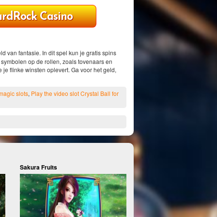
onus tot €250
d van fantasie. In dit spel kun je gratis spins
he symbolen op de rollen, zoals tovenaars en
 je flinke winsten oplevert. Ga voor het geld,
magic slots
,
Play the video slot Crystal Ball for
Sakura Fruits