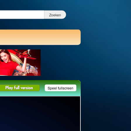
Speel fullscreen
Play full version