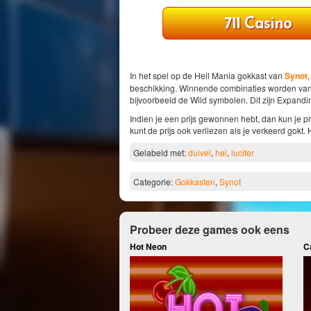
Bonus tot €25
In het spel op de Hell Mania gokkast van
Synot
beschikking. Winnende combinaties worden van l
bijvoorbeeld de Wild symbolen. Dit zijn Expand
Indien je een prijs gewonnen hebt, dan kun je pr
kunt de prijs ook verliezen als je verkeerd gokt.
Gelabeld met:
duivel
,
hel
,
lucifer
Categorie:
Gokkasten
,
Synot
Probeer deze games ook eens
Hot Neon
C