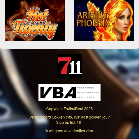
Copyright
Fruits4Real
2026
Verantwoord Gokken Info, Wat kost gokken jou?
Stop op tijd, 18+
Ik wil geen advertenties zien.