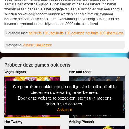
aantal lijnen wordt gewijzigd. Uitbetalingen volgens de uitbetalingstabel
worden alleen gedaan als het opgegeven aantal symbolen van een soort is.
Winsten op volledig scherm kunnen worden behaald met elk symbool
behalve het Scatter symbool. Een overwinning op volledig scherm met het
bovenste symbool betaalt bijvoorbeeld 2000x de totale inzet.
Gelabeld met:
hot fruits 100
,
hot fruits 100 gokkast
,
hot fruits 100 slot review
Categorie:
Amatic
,
Gokkasten
Probeer deze games ook eens
Vegas Nights
Fire and Steel
We gebruiken cookies om de nodige site functionaliteit te
bieden en uw ervaring te verbeteren.
Door onze website te bezoeken, stemt u in met ons
gebruik van cookies.
Akkoord
Hot Twenty
Arising Phoenix