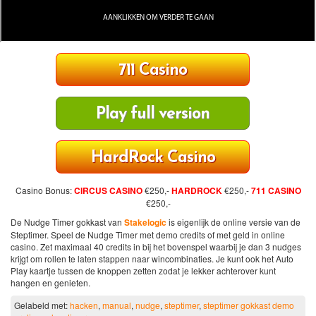
711 Casino
Play full version
HardRock Casino
Casino Bonus:
CIRCUS CASINO
€250,-
HARDROCK
€250,-
711 CASINO
€250,-
De Nudge Timer gokkast van
Stakelogic
is eigenlijk de online versie van de
Steptimer. Speel de Nudge Timer met demo credits of met geld in online
casino. Zet maximaal 40 credits in bij het bovenspel waarbij je dan 3 nudges
krijgt om rollen te laten stappen naar wincombinaties. Je kunt ook het Auto
Play kaartje tussen de knoppen zetten zodat je lekker achterover kunt
hangen en genieten.
Gelabeld met:
hacken
,
manual
,
nudge
,
steptimer
,
steptimer gokkast demo