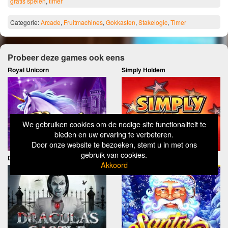
gratis spelen
,
timer
Categorie:
Arcade
,
Fruitmachines
,
Gokkasten
,
Stakelogic
,
Timer
Probeer deze games ook eens
Royal Unicorn
Simply Holdem
We gebruiken cookies om de nodige site functionaliteit te
bieden en uw ervaring te verbeteren.
Door onze website te bezoeken, stemt u in met ons
gebruik van cookies.
Dracula's Castle
Santa
Akkoord