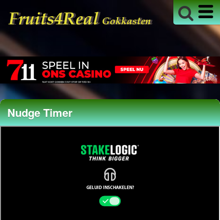
Nudge Timer