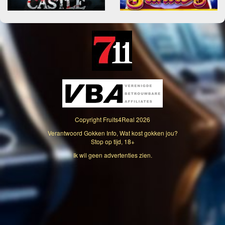
Copyright
Fruits4Real
2026
Verantwoord Gokken Info, Wat kost gokken jou?
Stop op tijd, 18+
Ik wil geen advertenties zien.