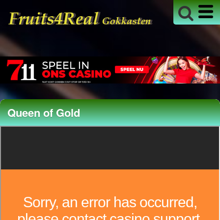
Queen of Gold