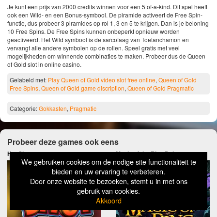
Je kunt een prijs van 2000 credits winnen voor een 5 of-a-kind. Dit spel heeft
ook een Wild- en een Bonus-symbool. De piramide activeert de Free Spin-
functie, dus probeer 3 piramides op rol 1, 3 en 5 te krijgen. Dan is je beloning
10 Free Spins. De Free Spins kunnen onbeperkt opnieuw worden
geactiveerd. Het Wild symbool is de sarcofaag van Toetanchamon en
vervangt alle andere symbolen op de rollen. Speel gratis met veel
mogelijkheden om winnende combinaties te maken. Probeer dus de Queen
of Gold slot in online casino.
Gelabeld met:
Play Queen of Gold video slot free online
,
Queen of Gold
Free Spins
,
Queen of Gold game discription
,
Queen of Gold Pragmatic
Categorie:
Gokkasten
,
Pragmatic
Probeer deze games ook eens
Hot Shot
Magic of the Ring Deluxe
We gebruiken cookies om de nodige site functionaliteit te
bieden en uw ervaring te verbeteren.
Door onze website te bezoeken, stemt u in met ons
gebruik van cookies.
Akkoord