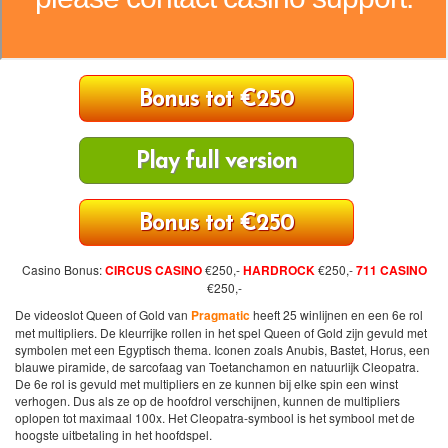
Bonus tot €250
Play full version
Bonus tot €250
Casino Bonus:
CIRCUS CASINO
€250,-
HARDROCK
€250,-
711 CASINO
€250,-
De videoslot Queen of Gold van
Pragmatic
heeft 25 winlijnen en een 6e rol
met multipliers. De kleurrijke rollen in het spel Queen of Gold zijn gevuld met
symbolen met een Egyptisch thema. Iconen zoals Anubis, Bastet, Horus, een
blauwe piramide, de sarcofaag van Toetanchamon en natuurlijk Cleopatra.
De 6e rol is gevuld met multipliers en ze kunnen bij elke spin een winst
verhogen. Dus als ze op de hoofdrol verschijnen, kunnen de multipliers
oplopen tot maximaal 100x. Het Cleopatra-symbool is het symbool met de
hoogste uitbetaling in het hoofdspel.