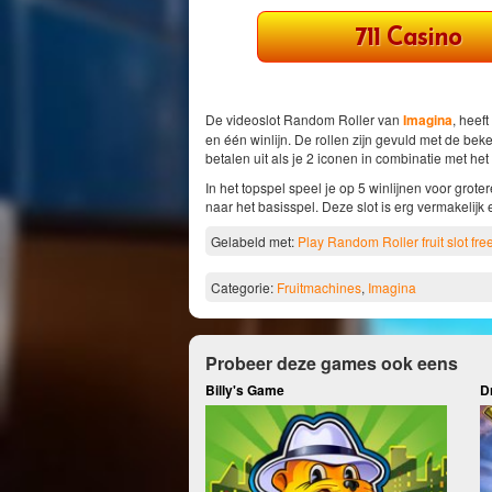
Bonus tot €25
De videoslot Random Roller van
Imagina
, heef
en één winlijn. De rollen zijn gevuld met de bek
betalen uit als je 2 iconen in combinatie met het
In het topspel speel je op 5 winlijnen voor grote
naar het basisspel. Deze slot is erg vermakelijk
Gelabeld met:
Play Random Roller fruit slot fre
Categorie:
Fruitmachines
,
Imagina
Probeer deze games ook eens
Billy's Game
D