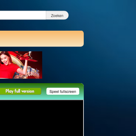
Speel fullscreen
Play full version