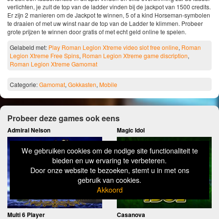
verlichten, je zult de top van de ladder vinden bij de jackpot van 1500 credits.
Er zijn 2 manieren om de Jackpot te winnen, 5 of a kind Horseman-symbolen
te draaien of met uw winst naar de top van de Ladder te klimmen. Probeer
grote prijzen te winnen door gratis of met echt geld online te spelen.
Gelabeld met:
Play Roman Legion Xtreme video slot free online
,
Roman
Legion Xtreme Free Spins
,
Roman Legion Xtreme game discription
,
Roman Legion Xtreme Gamomat
Categorie:
Gamomat
,
Gokkasten
,
Mobile
Probeer deze games ook eens
Admiral Nelson
Magic Idol
We gebruiken cookies om de nodige site functionaliteit te
bieden en uw ervaring te verbeteren.
Door onze website te bezoeken, stemt u in met ons
gebruik van cookies.
Akkoord
Multi 6 Player
Casanova