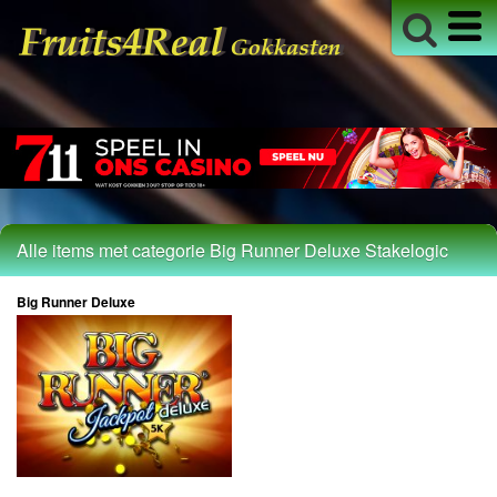
Live Blackjack
Live Casino
Live Roulette
Roulette
Alle Fruitmachines
18+ Info
Alle items met categorie Big Runner Deluxe Stakelogic
Big Runner Deluxe