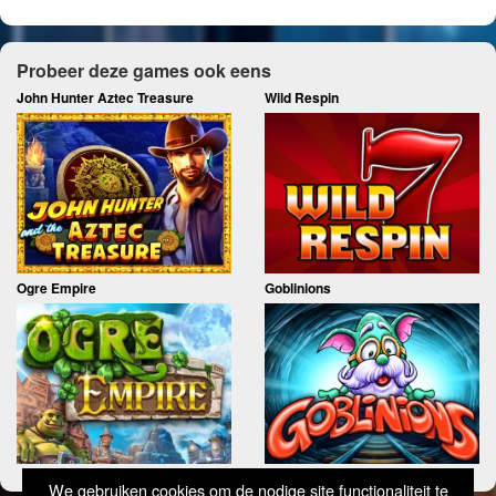
Probeer deze games ook eens
John Hunter Aztec Treasure
Wild Respin
Ogre Empire
Goblinions
We gebruiken cookies om de nodige site functionaliteit te