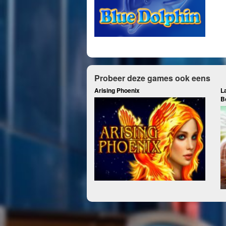
Probeer deze games ook eens
Arising Phoenix
L
B