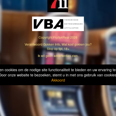
Copyright
Fruits4Real
2026
Verantwoord Gokken Info, Wat kost gokken jou?
Stop op tijd, 18+
Ik wil geen advertenties zien.
n cookies om de nodige site functionaliteit te bieden en uw ervaring te
Door onze website te bezoeken, stemt u in met ons gebruik van cookies
Akkoord