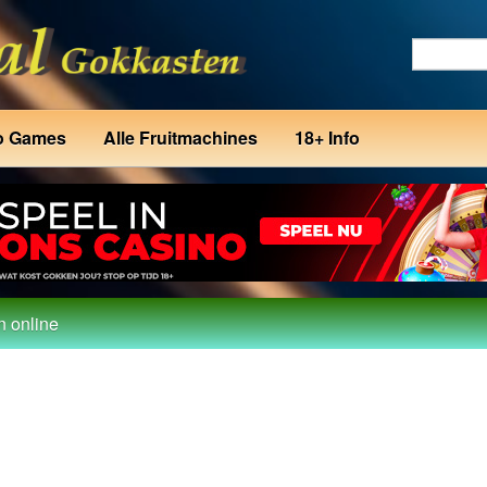
o Games
Alle Fruitmachines
18+ Info
n online