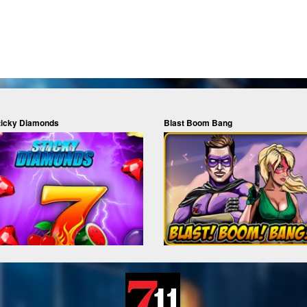
ticky Diamonds
Blast Boom Bang