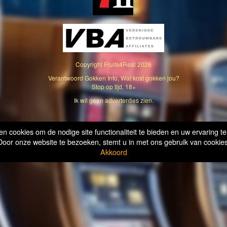
Copyright
Fruits4Real
2026
Verantwoord Gokken Info, Wat kost gokken jou?
Stop op tijd, 18+
Ik wil geen advertenties zien.
n cookies om de nodige site functionaliteit te bieden en uw ervaring te
Door onze website te bezoeken, stemt u in met ons gebruik van cookies
Akkoord