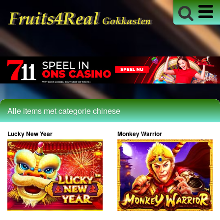
18+ Info
Alle items met categorie chinese
Lucky New Year
Monkey Warrior