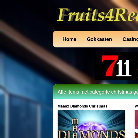
Home
Gokkasten
Casin
Alle items met categorie christmas 
Maaax Diamonds Christmas
W