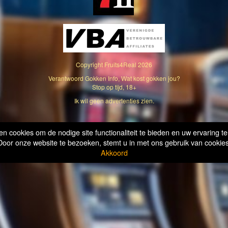
Copyright
Fruits4Real
2026
Verantwoord Gokken Info, Wat kost gokken jou?
Stop op tijd, 18+
Ik wil geen advertenties zien.
n cookies om de nodige site functionaliteit te bieden en uw ervaring te
Door onze website te bezoeken, stemt u in met ons gebruik van cookies
Akkoord