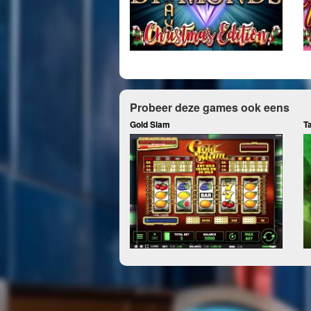
Probeer deze games ook eens
Gold Slam
T