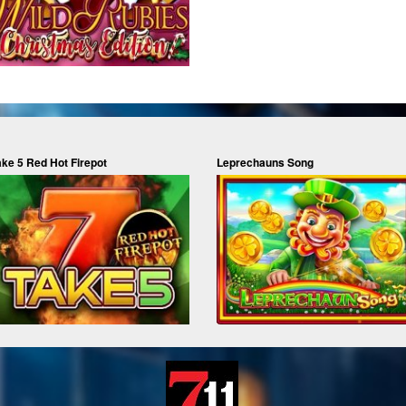
ake 5 Red Hot Firepot
Leprechauns Song