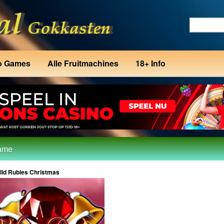
o Games
Alle Fruitmachines
18+ Info
game
ild Rubies Christmas