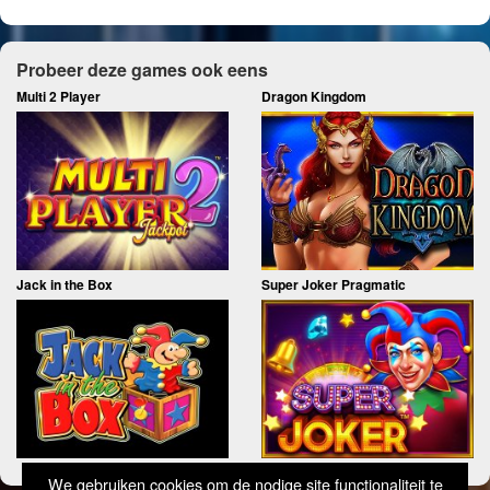
Probeer deze games ook eens
Multi 2 Player
Dragon Kingdom
Jack in the Box
Super Joker Pragmatic
We gebruiken cookies om de nodige site functionaliteit te