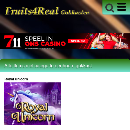
Live Blackjack
Live Casino
Live Roulette
Roulette
Alle Fruitmachines
18+ Info
Alle items met categorie eenhoorn gokkast
Royal Unicorn