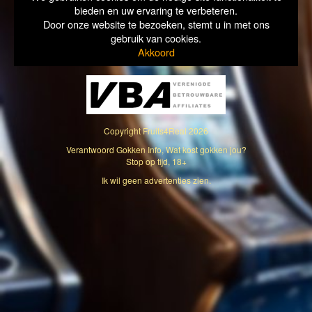
bieden en uw ervaring te verbeteren.
Door onze website te bezoeken, stemt u in met ons
gebruik van cookies.
Akkoord
Copyright
Fruits4Real
2026
Verantwoord Gokken Info, Wat kost gokken jou?
Stop op tijd, 18+
Ik wil geen advertenties zien.