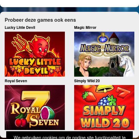
Probeer deze games ook eens
Lucky Little Devil
Magic Mirror
Royal Seven
Simply Wild 20
We gebruiken cookies om de nodige site functionaliteit te