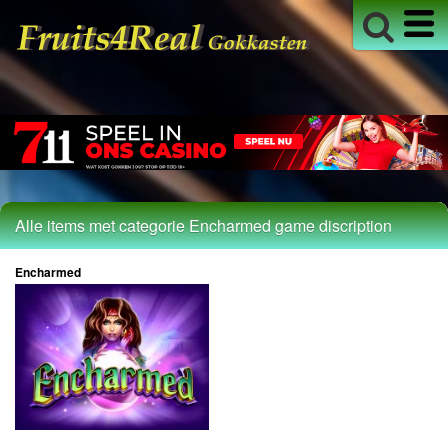
Live Blackjack
Live Casino
Live Roulette
Roulette
Alle Fruitmachines
18+ Info
Alle items met categorie Encharmed game discription
Encharmed