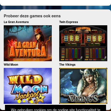
Probeer deze games ook eens
La Gran Aventura
Twin Express
Wild Moon
The Vikings
We gebruiken cookies om de nodige site functionaliteit te