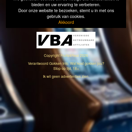
bieden en uw ervaring te verbeteren.
Door onze website te bezoeken, stemt u in met ons
gebruik van cookies.
Akkoord
Copyright
Fruits4Real
2026
Verantwoord Gokken Info, Wat kost gokken jou?
Stop op tijd, 18+
Ik wil geen advertenties zien.