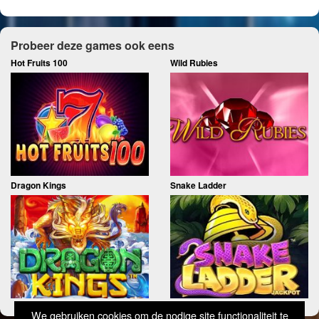
Probeer deze games ook eens
Hot Fruits 100
Wild Rubies
Dragon Kings
Snake Ladder
We gebruiken cookies om de nodige site functionaliteit te