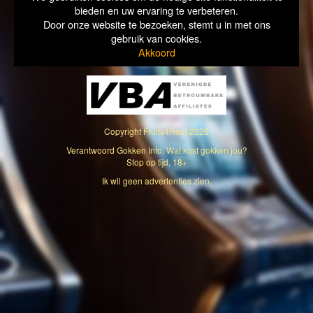
bieden en uw ervaring te verbeteren.
Door onze website te bezoeken, stemt u in met ons
gebruik van cookies.
Akkoord
Copyright
Fruits4Real
2026
Verantwoord Gokken Info, Wat kost gokken jou?
Stop op tijd, 18+
Ik wil geen advertenties zien.