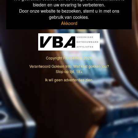
bieden en uw ervaring te verbeteren.
Door onze website te bezoeken, stemt u in met ons
gebruik van cookies.
Akkoord
Copyright
Fruits4Real
2026
Verantwoord Gokken Info, Wat kost gokken jou?
Stop op tijd, 18+
Ik wil geen advertenties zien.