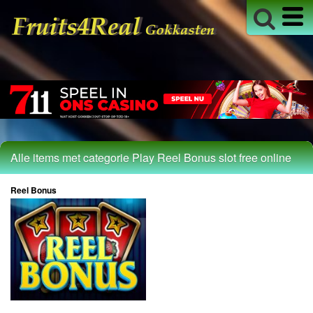
Live Blackjack
Live Casino
Live Roulette
Roulette
Alle Fruitmachines
18+ Info
Alle items met categorie Play Reel Bonus slot free online
Reel Bonus