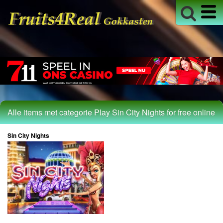
Live Blackjack
Live Casino
Live Roulette
Roulette
Alle Fruitmachines
18+ Info
Alle items met categorie Play Sin City Nights for free online
Sin City Nights