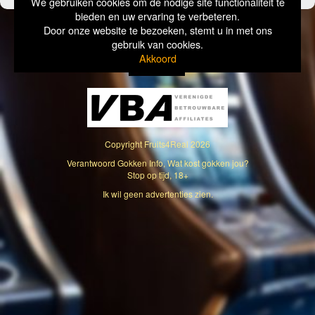
We gebruiken cookies om de nodige site functionaliteit te
bieden en uw ervaring te verbeteren.
Door onze website te bezoeken, stemt u in met ons
gebruik van cookies.
Akkoord
Copyright
Fruits4Real
2026
Verantwoord Gokken Info, Wat kost gokken jou?
Stop op tijd, 18+
Ik wil geen advertenties zien.