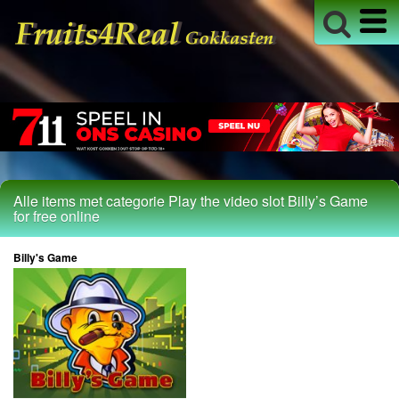
Live Blackjack
Live Casino
Live Roulette
Roulette
Alle Fruitmachines
18+ Info
Alle items met categorie Play the video slot Billy’s Game
for free online
Billy's Game