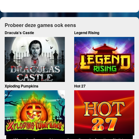
Probeer deze games ook eens
Dracula's Castle
Legend Rising
Xploding Pumpkins
Hot 27