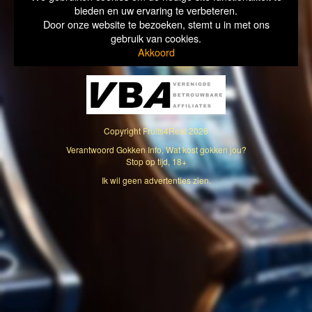
bieden en uw ervaring te verbeteren.
Door onze website te bezoeken, stemt u in met ons
gebruik van cookies.
Akkoord
Copyright
Fruits4Real
2026
Verantwoord Gokken Info, Wat kost gokken jou?
Stop op tijd, 18+
Ik wil geen advertenties zien.