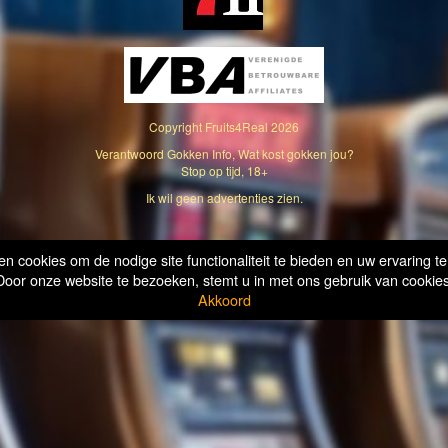
Copyright
Fruits4Real
2026
Verantwoord Gokken Info, Wat kost gokken jou?
Stop op tijd, 18+
Ik wil geen advertenties zien.
n cookies om de nodige site functionaliteit te bieden en uw ervaring te
Door onze website te bezoeken, stemt u in met ons gebruik van cookies
Akkoord