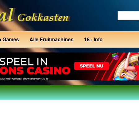
o Games
Alle Fruitmachines
18+ Info