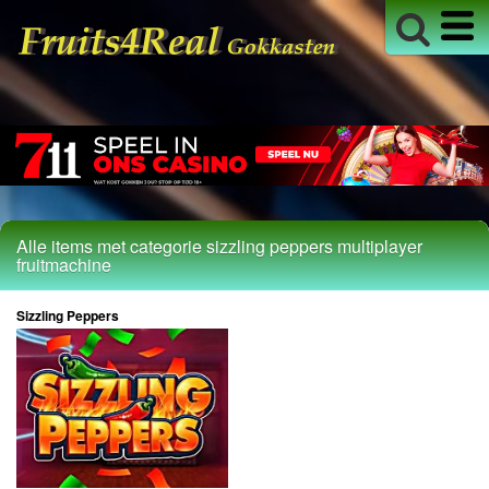
Live Blackjack
Live Casino
Live Roulette
Roulette
Alle Fruitmachines
18+ Info
Alle items met categorie sizzling peppers multiplayer
fruitmachine
Sizzling Peppers