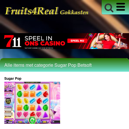
Live Blackjack
Live Casino
Live Roulette
Roulette
Alle Fruitmachines
18+ Info
Alle items met categorie Sugar Pop Betsoft
Sugar Pop