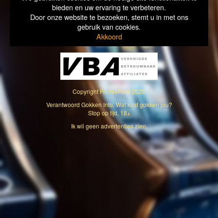
bieden en uw ervaring te verbeteren.
Door onze website te bezoeken, stemt u in met ons
gebruik van cookies.
Akkoord
Copyright
Fruits4Real
2026
Verantwoord Gokken Info, Wat kost gokken jou?
Stop op tijd, 18+
Ik wil geen advertenties zien.