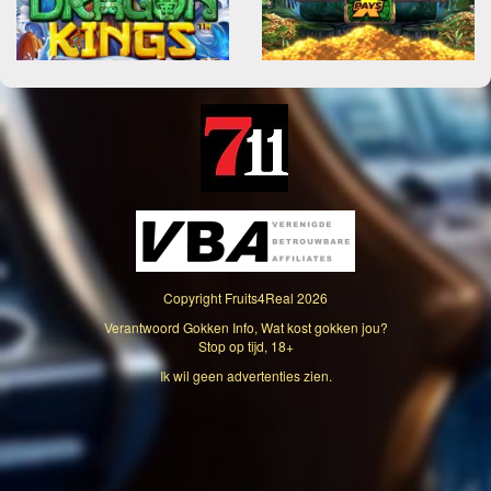
Copyright
Fruits4Real
2026
Verantwoord Gokken Info, Wat kost gokken jou?
Stop op tijd, 18+
Ik wil geen advertenties zien.