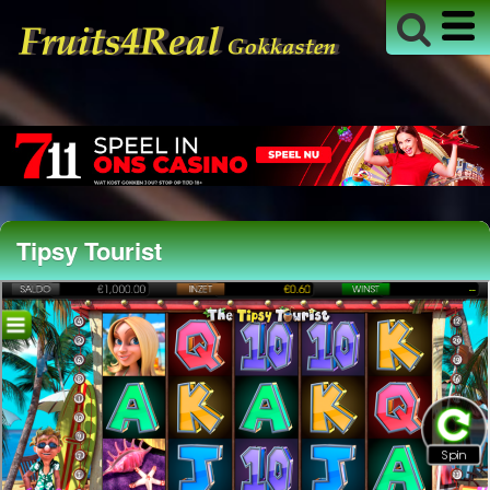
Tipsy Tourist