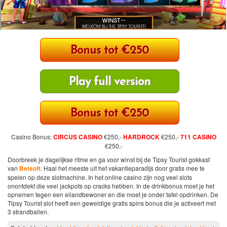
711 Casino
Play full version
HardRock Casino
Casino Bonus:
CIRCUS CASINO
€250,-
HARDROCK
€250,-
711 CASINO
€250,-
Doorbreek je dagelijkse ritme en ga voor winst bij de Tipsy Tourist gokkast
van
Betsoft
. Haal het meeste uit het vakantieparadijs door gratis mee te
spelen op deze slotmachine. In het online casino zijn nog veel slots
onontdekt die veel jackpots op cracks hebben. In de drinkbonus moet je het
opnemen tegen een eilandbewoner en die moet je onder tafel opdrinken. De
Tipsy Tourist slot heeft een geweldige gratis spins bonus die je activeert met
3 strandballen.