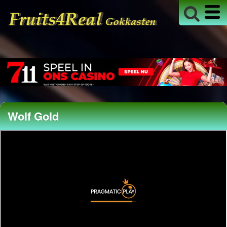
Wolf Gold