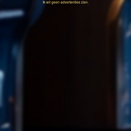
Ik wil geen advertenties zien.