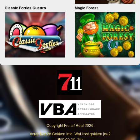
Classic Forties Quattro
Magic Forest
Copyright
Fruits4Real
2026
Verantwoord Gokken Info, Wat kost gokken jou?
Stop op tijd, 18+