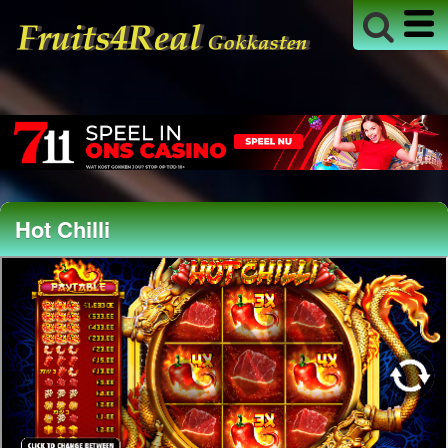
Hot Chilli