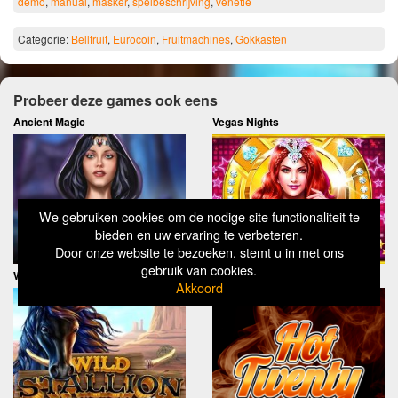
demo
,
manual
,
masker
,
spelbeschrijving
,
venetie
Categorie:
Bellfruit
,
Eurocoin
,
Fruitmachines
,
Gokkasten
Probeer deze games ook eens
Ancient Magic
Vegas Nights
We gebruiken cookies om de nodige site functionaliteit te
bieden en uw ervaring te verbeteren.
Door onze website te bezoeken, stemt u in met ons
gebruik van cookies.
Wild Stallion
Hot Twenty
Akkoord