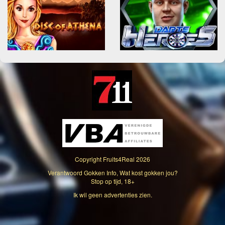
Copyright
Fruits4Real
2026
Verantwoord Gokken Info, Wat kost gokken jou?
Stop op tijd, 18+
Ik wil geen advertenties zien.