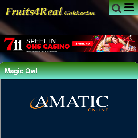
Magic Owl