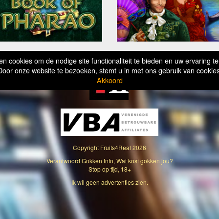
n cookies om de nodige site functionaliteit te bieden en uw ervaring te
Door onze website te bezoeken, stemt u in met ons gebruik van cookies
Akkoord
Copyright
Fruits4Real
2026
Verantwoord Gokken Info, Wat kost gokken jou?
Stop op tijd, 18+
Ik wil geen advertenties zien.