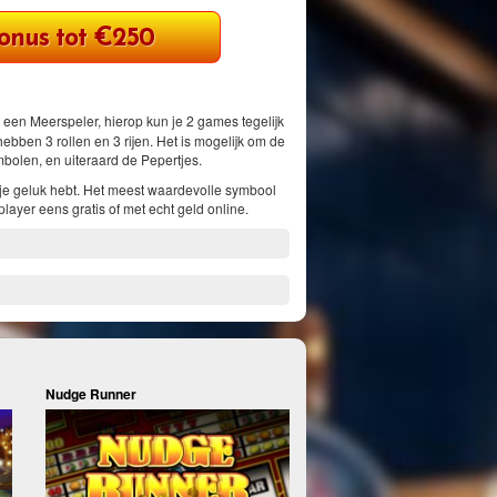
onus tot €250
een Meerspeler, hierop kun je 2 games tegelijk
ebben 3 rollen en 3 rijen. Het is mogelijk om de
bolen, en uiteraard de Pepertjes.
 je geluk hebt. Het meest waardevolle symbool
yer eens gratis of met echt geld online.
Nudge Runner