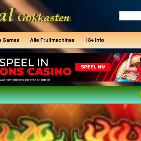
o Games
Alle Fruitmachines
18+ Info