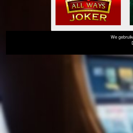
We gebruike