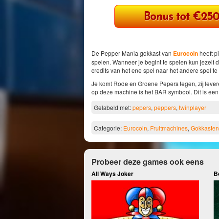
Bonus tot €25
De Pepper Mania gokkast van
Eurocoin
heeft p
spelen. Wanneer je begint te spelen kun jezelf d
credits van het ene spel naar het andere spel 
Je komt Rode en Groene Pepers tegen, zij levere
op deze machine is het BAR symbool. Dit is een
Gelabeld met:
pepers
,
peppers
,
twinplayer
Categorie:
Eurocoin
,
Fruitmachines
,
Gokkasten
Probeer deze games ook eens
All Ways Joker
B