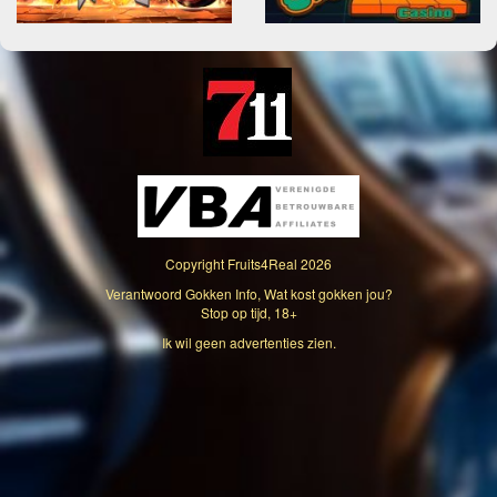
Copyright
Fruits4Real
2026
Verantwoord Gokken Info, Wat kost gokken jou?
Stop op tijd, 18+
Ik wil geen advertenties zien.