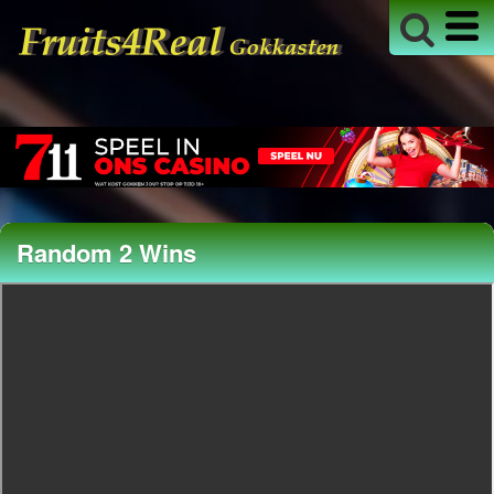
Random 2 Wins