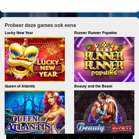
Probeer deze games ook eens
Lucky New Year
Runner Runner Popwins
Queen of Atlantis
Beauty and the Beast