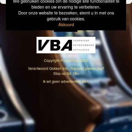
We gebruiken cookies om de nodige site functionaliteit te
bieden en uw ervaring te verbeteren.
Door onze website te bezoeken, stemt u in met ons
gebruik van cookies.
Akkoord
Copyright
Fruits4Real
2026
Verantwoord Gokken Info, Wat kost gokken jou?
Stop op tijd, 18+
Ik wil geen advertenties zien.