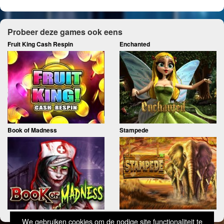
Probeer deze games ook eens
Fruit King Cash Respin
Enchanted
Book of Madness
Stampede
We gebruiken cookies om de nodige site functionaliteit te