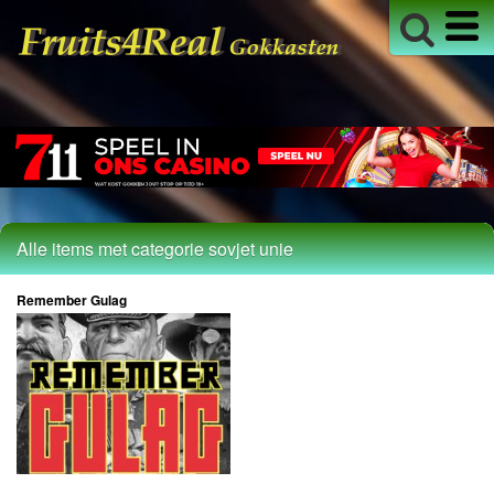
Live Blackjack
Live Casino
Live Roulette
Roulette
Alle Fruitmachines
18+ Info
Alle items met categorie sovjet unie
Remember Gulag