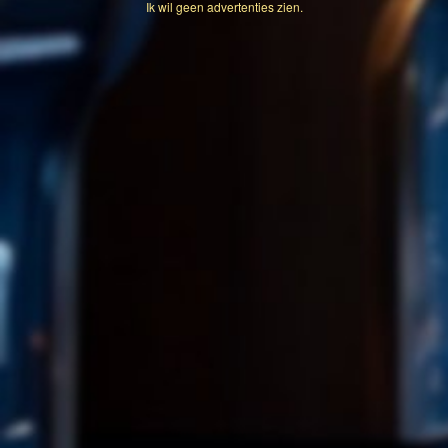
Ik wil geen advertenties zien.