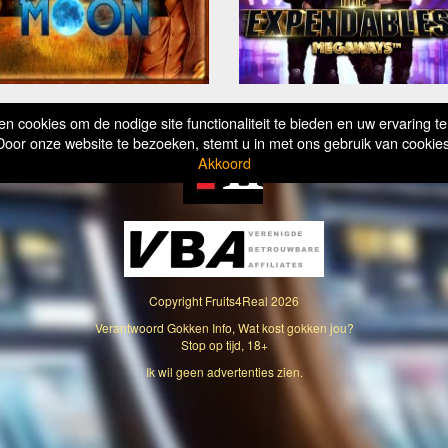
n cookies om de nodige site functionaliteit te bieden en uw ervaring te
Door onze website te bezoeken, stemt u in met ons gebruik van cookies
Akkoord
Copyright
Fruits4Real
2026
Verantwoord Gokken Info, Wat kost gokken jou?
Stop op tijd, 18+
Ik wil geen advertenties zien.