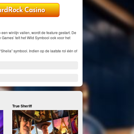
onus tot €250
en winlijn vallen, wordt de feature gestart. De
ee Games’ telt het Wild Symbool ook voor het
Sheila” symbool. Indien op de laatste rol één of
True Sheriff