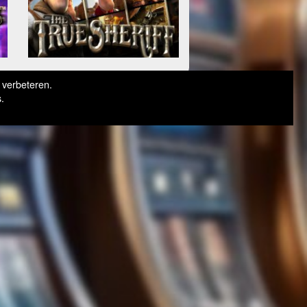
 verbeteren.
.