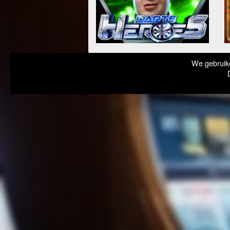
We gebruike